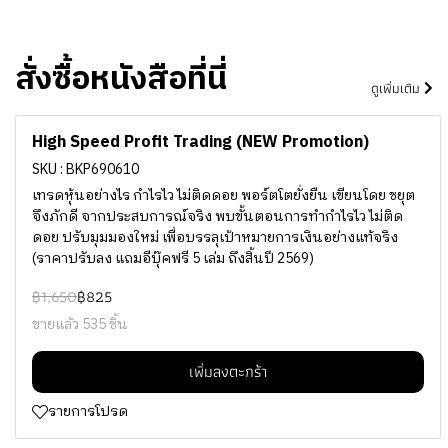
สั่งซื้อหนังสือที่นี่
ดูเพิ่มเติม
-50%
สินค้าขายดี
High Speed Profit Trading (NEW Promotion)
SKU : BKP690610
เทรดหุ้นอย่างไร กำไรไว ไม่ติดดอย พอร์ตโตยั่งยืน เขียนโดย ชยุต
จึงภักดี จากประสบการณ์จริง พบขั้นตอนการทำกำไรไว ไม่ติด
ดอย ปรับมุมมองใหม่ เพื่อบรรลุเป้าหมายการเงินอย่างแท้จริง
(ราคาปรับลง แถมอีบุ๊คฟรี 5 เล่ม ถึงสิ้นปี 2569)
฿1,650
฿825
ขายแล้ว 535 ชิ้น
เพิ่มลงตะกร้า
รายการโปรด