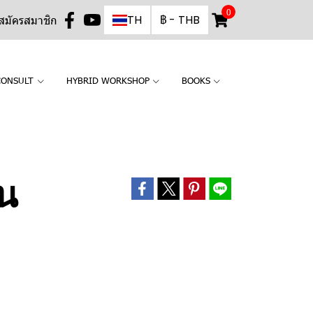
0
TH
฿
-
THB
สมัครสมาชิก
CONSULT
HYBRID WORKSHOP
BOOKS
ืน