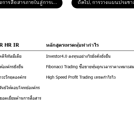
งการสื่อสารภายในสู่การเติบโต ยั่งยืน
ถัดไป, การวางแผนประชาสั
PR HR IR
หลักสูตรเทรดหุ้นทำกำไร
ดิจิทัลมีเดีย
Investor4.0 ลงทุนอย่างไรมั่งคั่งยั่งยืน
้องค์กรยั่งยืน
Fibonacci Trading ซื้อขายหุ้นถูกเวลาราคาเหมาะส
าวะวิกฤตองค์กร
High Speed Profit Trading เทรดกำไรไว
นธ์ให้ตอบโจทย์องค์กร
์ยอดเยี่ยมด้านการสื่อสาร