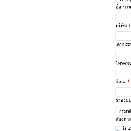
ชื่อ-นา
บริษัท 
เลขประจ
โทรศัพท
อีเมล์
จำนวนผู
กรุณาเ
ต้องกา
ใบเ