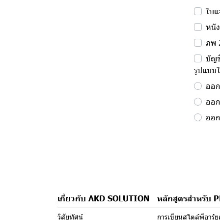
ใบแจ
หนัง
ภพ 
บัญ
รูปแบบใ
ออกใ
ออกใ
ออกใ
เกี่ยวกับ AKD SOLUTION
หลักสูตรสำหรับ 
วิสัยทัศน์
การเขียนสไตล์พีอาร์ยุค