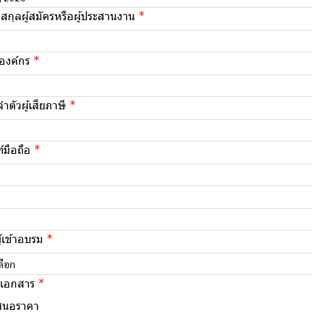
มสกุลผู้สมัครหรือผู้ประสานงาน
/องค์กร
ำตัวผู้เสียภาษี
์มือถือ
้เข้าอบรม
ลือก
รเอกสาร
สนอราคา