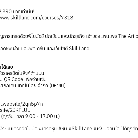
2,890 บาทเท่านั้น!
/www.skilllane.com/courses/7318
ชาญการเทรดด้วยพีโบนัชชี นักเขียนและนักธุรกิจ เจ้าของแฟนเพจ The Art
 ตลอดชีพ ผ่านแอปพลิเคชัน และเว็บไซต์ SkillLane
ยนได้เลย
ัตรเครดิตในลิงก์ด้านบน
น QR Code เพื่อจ่ายเงิน
ัท สกิลเลน เทคโนโลยี จำกัด (มหาชน)
kl.website/2qn8p7n
ebsite/2JKFLUU
(ทุกวัน เวลา 9.00 - 17.00 น.)
บบเทรดอัตโนมัติ #เทรดหุ้น #หุ้น #SkillLane #เรียนออนไลน์ได้ทุกที่ท