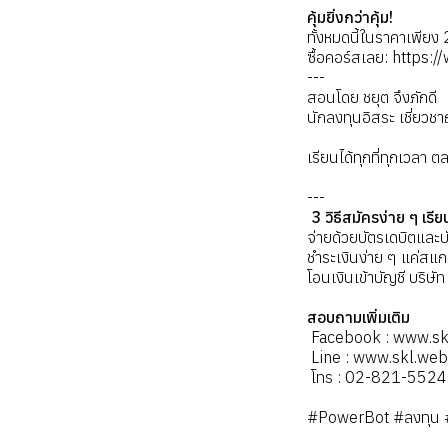
คุ้มยิ่งกว่าคุ้ม!
ทั้งหมดนี้ในราคาเพียง 
ซื้อคอร์สเลย:
https:/
---
สอนโดย ชยุต จึงภักดี
นักลงทุนอิสระ เชี่ยว
เรียนได้ทุกที่ทุกเวลา
---
‍ 3 วิธีสมัครง่าย ๆ เรี
จ่ายด้วยบัตรเดบิตและบ
ชำระเงินง่าย ๆ แค่สแก
โอนเงินเข้าบัญชี บริษ
สอบถามเพิ่มเติม
️ Facebook : www.s
️ Line : www.skl.w
️ โทร : 02-821-5524 
#PowerBot #ลงทุน #ระ