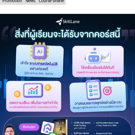
Promotion
News
Course online