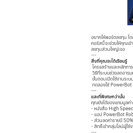
อยากให้พอร์ตลงทุน โต
คอร์สนี้จะช่วยให้คุณเ
ลงทุนส่วนใหญ่เจอ
---
สิ่งที่คุณจะได้เรียนรู้
️ โครงสร้างและหลักกา
️ วิธีที่ระบบช่วยลดอา
️ ขั้นตอนเปิดใช้งานระบ
️ ทดลองใช้ PowerBot ฟ
---
และที่พิเศษกว่านั้น
คุณยังได้ของแถมมูลค่
- หนังสือ High Speed 
- แอป PowerBot Robo
- ส่วนลดค่ารายปี 50%
- สิทธิ์เข้ากลุ่มไลน์ผ
---