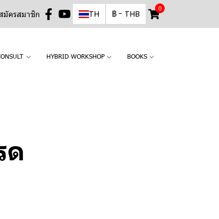
0
TH
฿
-
THB
สมัครสมาชิก
CONSULT
HYBRID WORKSHOP
BOOKS
รด