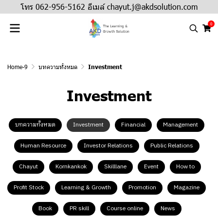
โทร 062-956-5162 อีเมล์ chayut.j@akdsolution.com
0
Home-9
บทความทั้งหมด
Investment
Investment
บทความทั้งหมด
Investment
Financial
Management
Human Resource
Investor Relations
Public Relations
Chayut
Kornkankok
Skilllane
Event
How to
Profit Stock
Learning & Growth
Promotion
Magazine
Book
PR skill
Course online
News