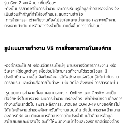
รุ่น Gen Z จะเพิ่มมากขึ้นเรื่อยๆ
-ดังนั้นบรรยากาศในการทำงานและการเรียนรู้ข้อมูลข่าวสารองค์กร จึง
เป็นส่วนสำคัญที่ทำให้องค์กรประสบความสำเร็จ
-การสื่อสารระหว่างทีมงานต้องโปร่งใสและสม่ำเสมอ เพราะพนักงาน
กระจายตัวกัน การสื่อสารจึงจำเป็นมากยิ่งขึ้นการว่าที่ผ่านมา
รูปแบบการทำงาน VS การสื่อสารภายในองค์กร
-องค์กรจะใช้ AI หรือนวัตกรรมใหม่ๆ มาบริหารจัดการภาระงาน หรือ
วิเคราะห์ข้อมูลต่างๆ เพื่อช่วยให้สามารถทำงานได้รวดเร็วและมี
ประสิทธิภาพมากขึ้น จึงต้องสื่อสารให้พนักงานเร่งเรียนรู้ให้เท่าทันผ่าน
การอบรม และผ่านสื่อภายในต่างๆ เช่น วิดีโอ สิ่งพิมพ์ วารสารภายใน
-รูปแบบการทำงานที่ผสมผสานระหว่าง Online และ Onsite จะเป็น
ปัจจัยหนึ่งในการวางแผนการทำงานขององค์กร เพื่อให้พนักงานต้องการ
ทำงานกับเราต่อไป เพราะหลังการระบาดของ COVID-19 บางองค์กรไม่
ได้ให้พนักงานเข้าออฟฟิศทุกวันทำงานแบบเดิม ดังนั้นการวางเป้าหมาย
องค์กรที่ชัดเจน มีแผนการสื่อสารภายในประจำปี แล้วสื่อสารข้อมูล
สม่ำเสมอและน่าสนใจ จะทำให้พนักงานเข้าใจและจงรักภักดีต่อองค์กร